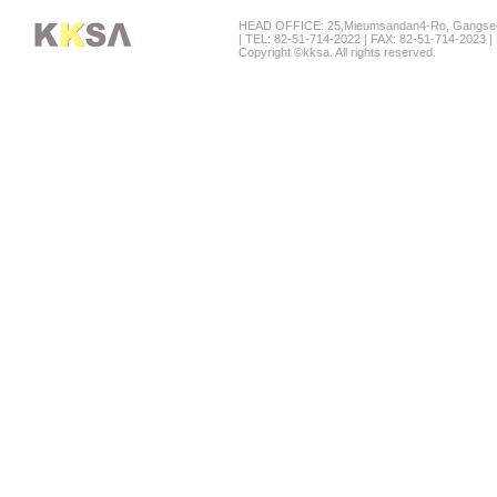
HEAD OFFICE: 25,Mieumsandan4-Ro, Gangseo-
| TEL: 82-51-714-2022 | FAX: 82-51-714-2023
Copyright ©kksa. All rights reserved.